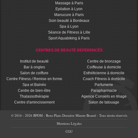
Massage à Paris
Epilation à Lyon
Manucure à Paris
Soin beauté à Bordeaux
Spa à Lyon
Séance de Fitness à Lille
Sport Aquabiking à Paris
CENTRES DE BEAUTÉ RÉFÉRENCÉS
Institut de beauté
Centre de bronzage
Bar à ongles
Coiffeuse à domicile
Salon de coiffure
Esthéticienne à domicile
Centre Fitness / Remise en forme
Coach Fitness à domicile
Spa et Balnéo
Parfumerie
Centre de bien-être
Parapharmacie
Thalassothérapie
Agence Conseils en Image
Centre d'amincissement
Salon de tatouage
© 2016 - 2026 BPDM - Bons Plans Dernière Minute Beauté - Tous droits réservés
Mentions Légales
CGU