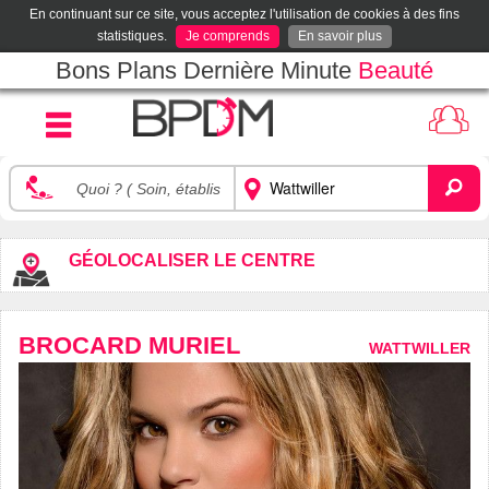
En continuant sur ce site, vous acceptez l'utilisation de cookies à des fins
statistiques.
Je comprends
En savoir plus
Bons Plans Dernière Minute
Beauté
GÉOLOCALISER LE CENTRE
BROCARD MURIEL
WATTWILLER