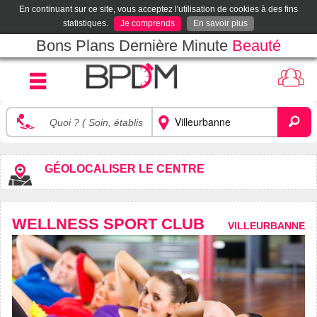
En continuant sur ce site, vous acceptez l'utilisation de cookies à des fins
statistiques.
Je comprends
En savoir plus
Bons Plans Dernière Minute
Beauté
GÉOLOCALISER LE CENTRE
WELLNESS SPORT CLUB
VILLEURBANNE