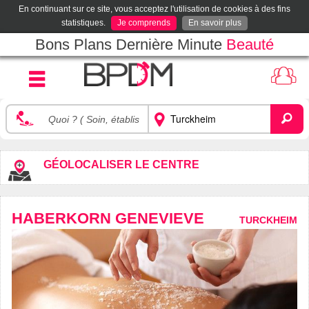
En continuant sur ce site, vous acceptez l'utilisation de cookies à des fins
statistiques.
Je comprends
En savoir plus
Bons Plans Dernière Minute
Beauté
GÉOLOCALISER LE CENTRE
HABERKORN GENEVIEVE
TURCKHEIM