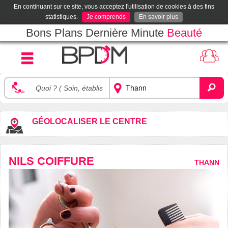
En continuant sur ce site, vous acceptez l'utilisation de cookies à des fins
statistiques.
Je comprends
En savoir plus
Bons Plans Dernière Minute
Beauté
GÉOLOCALISER LE CENTRE
NILS COIFFURE
THANN