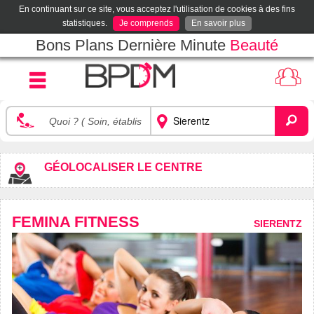
En continuant sur ce site, vous acceptez l'utilisation de cookies à des fins
statistiques.
Je comprends
En savoir plus
Bons Plans Dernière Minute
Beauté
GÉOLOCALISER LE CENTRE
FEMINA FITNESS
SIERENTZ