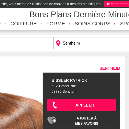
site, vous acceptez l'utilisation de cookies à des fins statistiques.
Je comprends
Bons Plans Dernière Minu
É
COIFFURE
FORME
SOINS CORPS
SP
SENTHEIM
BISSLER PATRICK
53 A Grand'Rue
68780 Sentheim
APPELER
AJOUTER À
MES FAVORIS