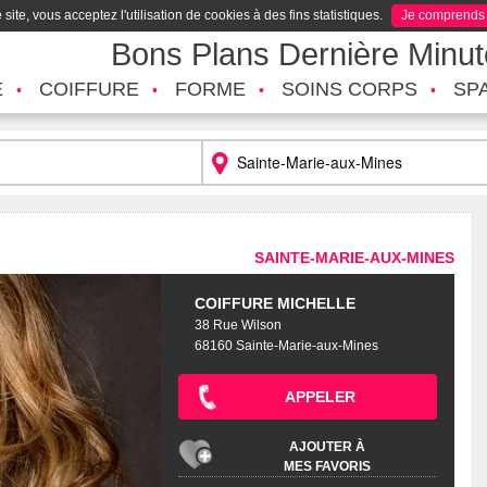
site, vous acceptez l'utilisation de cookies à des fins statistiques.
Je comprends
Bons Plans Dernière Minu
É
COIFFURE
FORME
SOINS CORPS
SP
SAINTE-MARIE-AUX-MINES
COIFFURE MICHELLE
38 Rue Wilson
68160 Sainte-Marie-aux-Mines
APPELER
AJOUTER À
MES FAVORIS