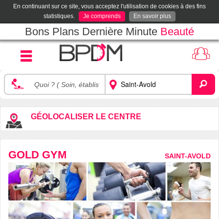
En continuant sur ce site, vous acceptez l'utilisation de cookies à des fins
statistiques.
Je comprends
En savoir plus
Bons Plans Dernière Minute
Beauté
GÉOLOCALISER LE CENTRE
GOLD GYM
SAINT-AVOLD