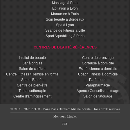
Massage à Paris
Epilation à Lyon
Manucure à Paris
Soin beauté à Bordeaux
Spa à Lyon
Séance de Fitness à Lille
Sport Aquabiking à Paris
CENTRES DE BEAUTÉ RÉFÉRENCÉS
Institut de beauté
Centre de bronzage
Bar à ongles
Coiffeuse à domicile
Salon de coiffure
Esthéticienne à domicile
Centre Fitness / Remise en forme
Coach Fitness à domicile
Spa et Balnéo
Parfumerie
Centre de bien-être
Parapharmacie
Thalassothérapie
Agence Conseils en Image
Centre d'amincissement
Salon de tatouage
© 2016 - 2026 BPDM - Bons Plans Dernière Minute Beauté - Tous droits réservés
Mentions Légales
CGU