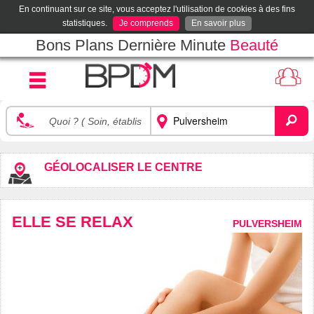
En continuant sur ce site, vous acceptez l'utilisation de cookies à des fins
statistiques.
Je comprends
En savoir plus
Bons Plans Dernière Minute
Beauté
GÉOLOCALISER LE CENTRE
ELLE SE RELAX
PULVERSHEIM