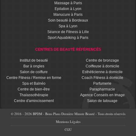
Massage à Paris
Epilation à Lyon
Manucure à Paris
Soin beauté à Bordeaux
Spa à Lyon
Séance de Fitness à Lille
Sport Aquabiking à Paris
CENTRES DE BEAUTÉ RÉFÉRENCÉS
Institut de beauté
Centre de bronzage
Bar à ongles
Coiffeuse à domicile
Salon de coiffure
Esthéticienne à domicile
Centre Fitness / Remise en forme
Coach Fitness à domicile
Spa et Balnéo
Parfumerie
Centre de bien-être
Parapharmacie
Thalassothérapie
Agence Conseils en Image
Centre d'amincissement
Salon de tatouage
© 2016 - 2026 BPDM - Bons Plans Dernière Minute Beauté - Tous droits réservés
Mentions Légales
CGU