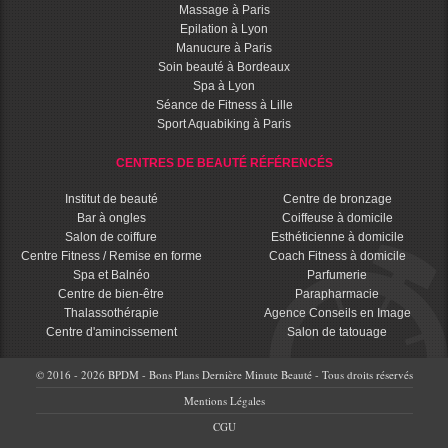
Massage à Paris
Epilation à Lyon
Manucure à Paris
Soin beauté à Bordeaux
Spa à Lyon
Séance de Fitness à Lille
Sport Aquabiking à Paris
CENTRES DE BEAUTÉ RÉFÉRENCÉS
Institut de beauté
Centre de bronzage
Bar à ongles
Coiffeuse à domicile
Salon de coiffure
Esthéticienne à domicile
Centre Fitness / Remise en forme
Coach Fitness à domicile
Spa et Balnéo
Parfumerie
Centre de bien-être
Parapharmacie
Thalassothérapie
Agence Conseils en Image
Centre d'amincissement
Salon de tatouage
© 2016 - 2026 BPDM - Bons Plans Dernière Minute Beauté - Tous droits réservés
Mentions Légales
CGU