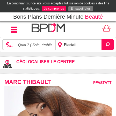
En continuant sur ce site, vous acceptez l'utilisation de cookies à des fins
statistiques.
Je comprends
En savoir plus
Bons Plans Dernière Minute
Beauté
GÉOLOCALISER LE CENTRE
MARC THIBAULT
PFASTATT