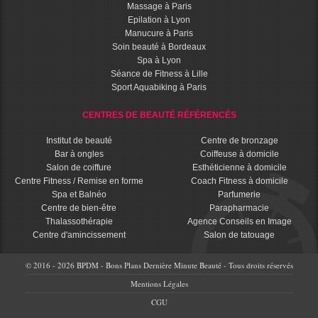
Massage à Paris
Epilation à Lyon
Manucure à Paris
Soin beauté à Bordeaux
Spa à Lyon
Séance de Fitness à Lille
Sport Aquabiking à Paris
CENTRES DE BEAUTÉ RÉFÉRENCÉS
Institut de beauté
Centre de bronzage
Bar à ongles
Coiffeuse à domicile
Salon de coiffure
Esthéticienne à domicile
Centre Fitness / Remise en forme
Coach Fitness à domicile
Spa et Balnéo
Parfumerie
Centre de bien-être
Parapharmacie
Thalassothérapie
Agence Conseils en Image
Centre d'amincissement
Salon de tatouage
© 2016 - 2026 BPDM - Bons Plans Dernière Minute Beauté - Tous droits réservés
Mentions Légales
CGU