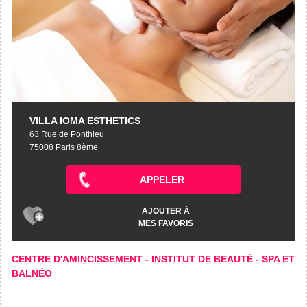
VILLA IOMA ESTHETICS
63 Rue de Ponthieu
75008 Paris 8ème
APPELER
AJOUTER À
MES FAVORIS
CENTRE D'AMINCISSEMENT
-
INSTITUT DE BEAUTÉ
-
SPA ET
BALNÉO