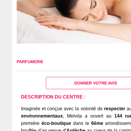
PARFUMERIE
DONNER VOTRE AVIS
DESCRIPTION DU CENTRE :
Imaginée et conçue avec la volonté de
respecter
au
environnementaux
, Melvita a ouvert au
144 ru
première
éco-boutique
dans le
6ème
arrondisse
bouffée d'air venue d
'Ardèche
au coeur de la capita