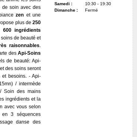
Samedi :
10:30 - 19:30
e de soin avec des
Dimanche :
Fermé
biance
zen
et une
propose plus de
250
e
600 ingrédients
e soins de beauté et
rès raisonnables
.
carte des
Api-Soins
els de beauté: Api-
 et des soins seront
 et besoins. - Api-
(15mn) / intermède
)/ Soin des mains
es ingrédients et la
on avec vous selon
s en 3 séquences
ssage danse des