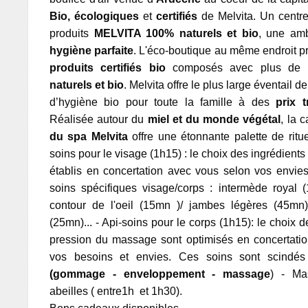
Bio, écologiques
et
certifiés
de Melvita. Un centr
produits
MELVITA 100% naturels et bio
, une am
hygiène parfaite
. L'éco-boutique au même endroit 
produits certifiés bio
composés avec plus d
naturels et bio
. Melvita offre le plus large éventail d
d’hygiène bio pour toute la famille à des
prix t
Réalisée autour du
miel et du monde
végétal
, la 
du spa Melvita
offre une étonnante palette de ritu
soins pour le visage (1h15) : le choix des ingrédients
établis en concertation avec vous selon vos envies
soins spécifiques visage/corps : intermède royal 
contour de l'oeil (15mn )/ jambes légères (45mn
(25mn)... - Api-soins pour le corps (1h15): le choix d
pression du massage sont optimisés en concertati
vos besoins et envies. Ces soins sont scindé
(gommage - enveloppement - massage
) - Ma
abeilles ( entre1h et 1h30).