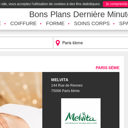
site, vous acceptez l'utilisation de cookies à des fins statistiques.
Je comprends
Bons Plans Dernière Minu
É
COIFFURE
FORME
SOINS CORPS
SP
PARIS 6ÈME
MELVITA
144 Rue de Rennes
75006 Paris 6ème