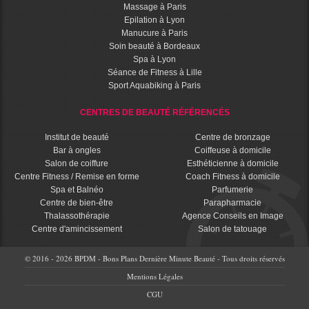
Massage à Paris
Epilation à Lyon
Manucure à Paris
Soin beauté à Bordeaux
Spa à Lyon
Séance de Fitness à Lille
Sport Aquabiking à Paris
CENTRES DE BEAUTÉ RÉFÉRENCÉS
Institut de beauté
Centre de bronzage
Bar à ongles
Coiffeuse à domicile
Salon de coiffure
Esthéticienne à domicile
Centre Fitness / Remise en forme
Coach Fitness à domicile
Spa et Balnéo
Parfumerie
Centre de bien-être
Parapharmacie
Thalassothérapie
Agence Conseils en Image
Centre d'amincissement
Salon de tatouage
© 2016 - 2026 BPDM - Bons Plans Dernière Minute Beauté - Tous droits réservés
Mentions Légales
CGU