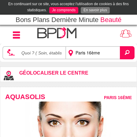
En continuant sur ce site, vous acceptez l'utilisation de cookies à des fins
statistiques.
Je comprends
En savoir plus
Bons Plans Dernière Minute
Beauté
GÉOLOCALISER LE CENTRE
AQUASOLIS
PARIS 16ÈME