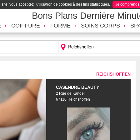
site, vous acceptez l'utilisation de cookies à des fins statistiques.
Je comprends
Bons Plans Dernière Minu
É
COIFFURE
FORME
SOINS CORPS
SP
REICHSHOFFEN
CASENDRE BEAUTY
2 Rue de Kandel
67110 Reichshoffen