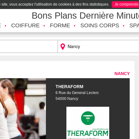
site, vous acceptez l'utilisation de cookies à des fins statistiques.
Je comprends
Bons Plans Dernière Minu
É
COIFFURE
FORME
SOINS CORPS
SP
NANCY
THERAFORM
6 Rue du General Leclerc
54000 Nancy