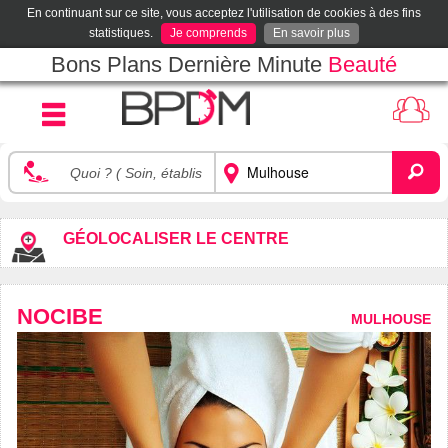
En continuant sur ce site, vous acceptez l'utilisation de cookies à des fins
statistiques.
Je comprends
En savoir plus
Bons Plans Dernière Minute
Beauté
GÉOLOCALISER LE CENTRE
NOCIBE
MULHOUSE