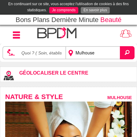
En continuant sur ce site, vous acceptez l'utilisation de cookies à des fins
statistiques.
Je comprends
En savoir plus
Bons Plans Dernière Minute
Beauté
GÉOLOCALISER LE CENTRE
NATURE & STYLE
MULHOUSE