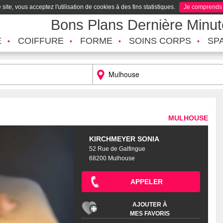
site, vous acceptez l'utilisation de cookies à des fins statistiques.
Je comprends
Bons Plans Dernière Minu
É
COIFFURE
FORME
SOINS CORPS
SP
MULHOUSE
KIRCHMEYER SONIA
52 Rue de Galfingue
68200 Mulhouse
APPELER
AJOUTER À
MES FAVORIS