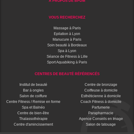
A PROPOS DE BPDM
VOUS RECHERCHEZ
Massage à Paris
Epilation à Lyon
Manucure à Paris
Soin beauté à Bordeaux
Spa à Lyon
Séance de Fitness à Lille
Sport Aquabiking à Paris
CENTRES DE BEAUTÉ RÉFÉRENCÉS
Institut de beauté
Centre de bronzage
Bar à ongles
Coiffeuse à domicile
Salon de coiffure
Esthéticienne à domicile
Centre Fitness / Remise en forme
Coach Fitness à domicile
Spa et Balnéo
Parfumerie
Centre de bien-être
Parapharmacie
Thalassothérapie
Agence Conseils en Image
Centre d'amincissement
Salon de tatouage