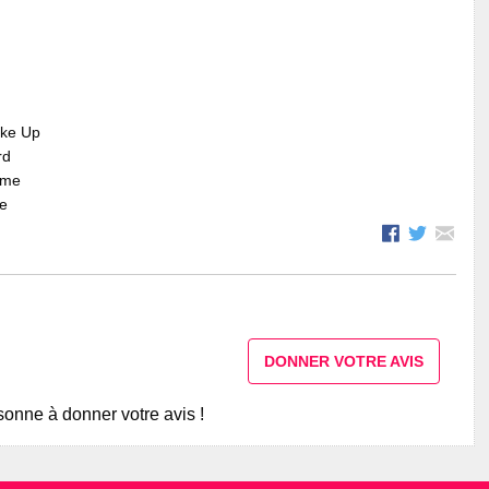
ake Up
rd
mme
re
DONNER VOTRE AVIS
onne à donner votre avis !