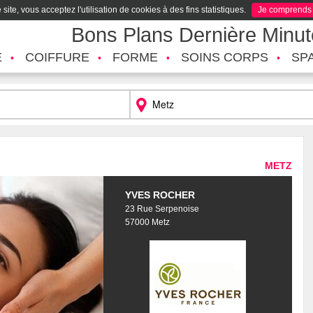
site, vous acceptez l'utilisation de cookies à des fins statistiques.
Je comprends
Bons Plans Dernière Minu
É
COIFFURE
FORME
SOINS CORPS
SP
METZ
YVES ROCHER
23 Rue Serpenoise
57000 Metz