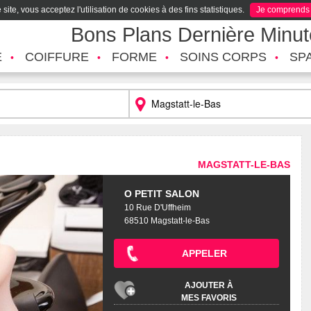
site, vous acceptez l'utilisation de cookies à des fins statistiques.
Je comprends
Bons Plans Dernière Minu
É
COIFFURE
FORME
SOINS CORPS
SP
MAGSTATT-LE-BAS
O PETIT SALON
10 Rue D'Uffheim
68510 Magstatt-le-Bas
APPELER
AJOUTER À
MES FAVORIS