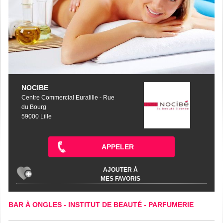
NOCIBE
Centre Commercial Euralille - Rue
du Bourg
59000 Lille
APPELER
AJOUTER À
MES FAVORIS
BAR À ONGLES
-
INSTITUT DE BEAUTÉ
-
PARFUMERIE