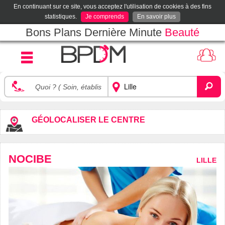
En continuant sur ce site, vous acceptez l'utilisation de cookies à des fins
statistiques.
Je comprends
En savoir plus
Bons Plans Dernière Minute
Beauté
GÉOLOCALISER LE CENTRE
NOCIBE
LILLE