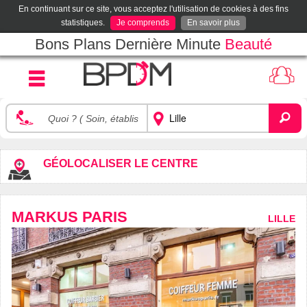
En continuant sur ce site, vous acceptez l'utilisation de cookies à des fins
statistiques.
Je comprends
En savoir plus
Bons Plans Dernière Minute
Beauté
GÉOLOCALISER LE CENTRE
MARKUS PARIS
LILLE