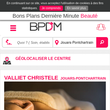
En continuant sur ce site, vous acceptez l'utilisation de cookies à des fins
statistiques.
Je comprends
En savoir plus
Bons Plans Dernière Minute
Beauté
GÉOLOCALISER LE CENTRE
VALLIET CHRISTELE
JOUARS-PONTCHARTRAIN