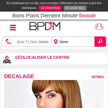
En continuant sur ce site, vous acceptez l'utilisation de cookies à des fins
statistiques.
Je comprends
En savoir plus
Bons Plans Dernière Minute
Beauté
GÉOLOCALISER LE CENTRE
DECALAGE
ISTRES