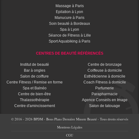
Massage à Paris
Epilation à Lyon
Manucure à Paris
Soin beauté à Bordeaux
Spa à Lyon
Séance de Fitness à Lille
Sport Aquabiking à Paris
CENTRES DE BEAUTÉ RÉFÉRENCÉS
Institut de beauté
Centre de bronzage
Bar à ongles
Coiffeuse à domicile
Salon de coiffure
Esthéticienne à domicile
Centre Fitness / Remise en forme
Coach Fitness à domicile
Spa et Balnéo
Parfumerie
Centre de bien-être
Parapharmacie
Thalassothérapie
Agence Conseils en Image
Centre d'amincissement
Salon de tatouage
© 2016 - 2026 BPDM - Bons Plans Dernière Minute Beauté - Tous droits réservés
Mentions Légales
CGU