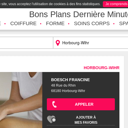
site, vous acceptez l'utilisation de cookies à des fins statistiques.
Je comprends
Bons Plans Dernière Minu
É
COIFFURE
FORME
SOINS CORPS
SP
HORBOURG-WIHR
BOESCH FRANCINE
48 Rue du Rhin
68180 Horbourg-Wihr
APPELER
AJOUTER À
MES FAVORIS