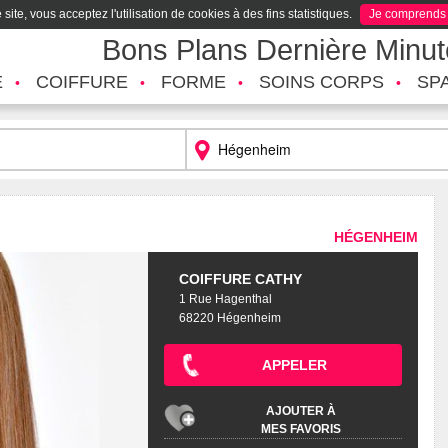
site, vous acceptez l'utilisation de cookies à des fins statistiques.
Je comprends
Bons Plans Dernière Minu
É
COIFFURE
FORME
SOINS CORPS
SP
HÉGENHEIM
COIFFURE CATHY
1 Rue Hagenthal
68220 Hégenheim
APPELER
AJOUTER À
MES FAVORIS