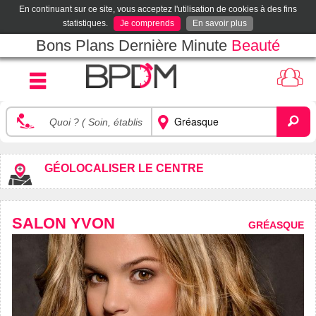
En continuant sur ce site, vous acceptez l'utilisation de cookies à des fins
statistiques.
Je comprends
En savoir plus
Bons Plans Dernière Minute
Beauté
GÉOLOCALISER LE CENTRE
SALON YVON
GRÉASQUE