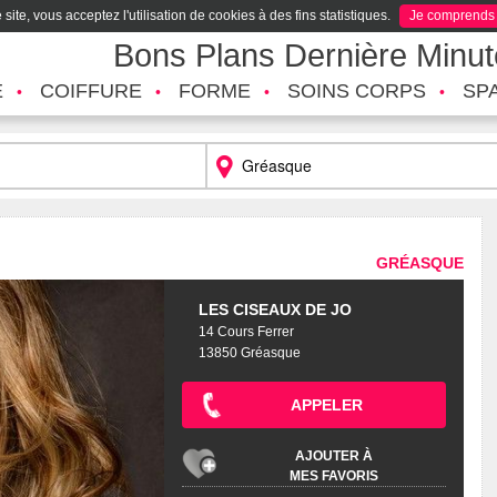
site, vous acceptez l'utilisation de cookies à des fins statistiques.
Je comprends
Bons Plans Dernière Minu
É
COIFFURE
FORME
SOINS CORPS
SP
GRÉASQUE
LES CISEAUX DE JO
14 Cours Ferrer
13850 Gréasque
APPELER
AJOUTER À
MES FAVORIS