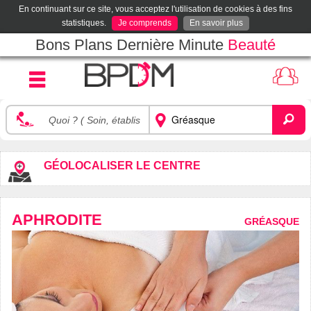
En continuant sur ce site, vous acceptez l'utilisation de cookies à des fins
statistiques.
Je comprends
En savoir plus
Bons Plans Dernière Minute
Beauté
GÉOLOCALISER LE CENTRE
APHRODITE
GRÉASQUE