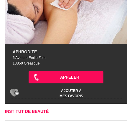
APHRODITE
6 Avenue Emile Zola
13850 Gréasque
APPELER
AJOUTER À
MES FAVORIS
INSTITUT DE BEAUTÉ