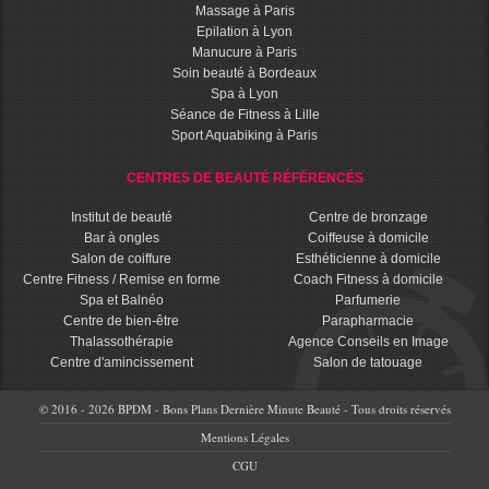
Massage à Paris
Epilation à Lyon
Manucure à Paris
Soin beauté à Bordeaux
Spa à Lyon
Séance de Fitness à Lille
Sport Aquabiking à Paris
CENTRES DE BEAUTÉ RÉFÉRENCÉS
Institut de beauté
Centre de bronzage
Bar à ongles
Coiffeuse à domicile
Salon de coiffure
Esthéticienne à domicile
Centre Fitness / Remise en forme
Coach Fitness à domicile
Spa et Balnéo
Parfumerie
Centre de bien-être
Parapharmacie
Thalassothérapie
Agence Conseils en Image
Centre d'amincissement
Salon de tatouage
© 2016 - 2026 BPDM - Bons Plans Dernière Minute Beauté - Tous droits réservés
Mentions Légales
CGU