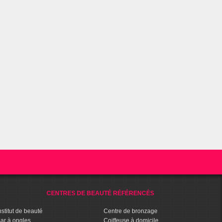
CENTRES DE BEAUTÉ RÉFÉRENCÉS
nstitut de beauté
Centre de bronzage
ar à ongles
Coiffeuse à domicile