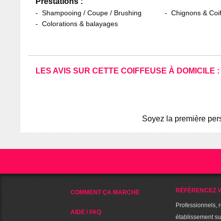
Prestations :
Shampooing / Coupe / Brushing
Chignons & Coif
Colorations & balayages
LES AVIS SUR CETTE COIFFEUSE À DOMICILE :
Soyez la première pers
RÉFÉRENCEZ V
COMMENT ÇA MARCHE
Professionnels, 
AIDE / FAQ
établissement s