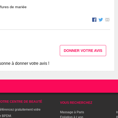
fures de mariée
DONNER VOTRE AVIS
onne à donner votre avis !
OTRE CENTRE DE BEAUTÉ
VOUS RECHERCHEZ
référencez gratuitement votre
Massage à Paris
I
ur BPDM.
Epilation à Lyon
B