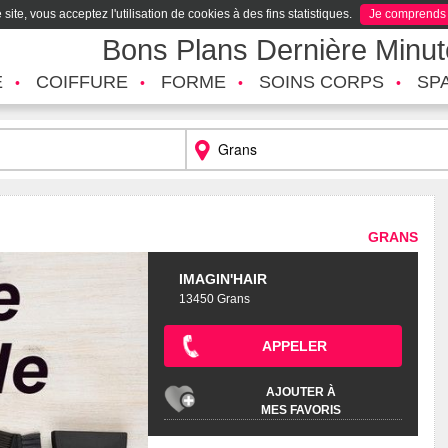
site, vous acceptez l'utilisation de cookies à des fins statistiques.
Je comprends
Bons Plans Dernière Minu
É
COIFFURE
FORME
SOINS CORPS
SP
GRANS
IMAGIN'HAIR
13450 Grans
APPELER
AJOUTER À
MES FAVORIS