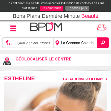
En continuant sur ce site, vous acceptez l'utilisation de cookies à des fins
statistiques.
Je comprends
En savoir plus
Bons Plans Dernière Minute
Beauté
GÉOLOCALISER LE CENTRE
ESTHELINE
LA GARENNE-COLOMBES