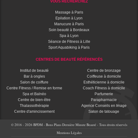
VOUS RECHERCHEZ
Massage à Paris
Epilation à Lyon
Manucure à Paris
Soin beauté à Bordeaux
Spa à Lyon
Séance de Fitness à Lille
Sport Aquabiking à Paris
CENTRES DE BEAUTÉ RÉFÉRENCÉS
Institut de beauté
Centre de bronzage
Bar à ongles
Coiffeuse à domicile
Salon de coiffure
Esthéticienne à domicile
Centre Fitness / Remise en forme
Coach Fitness à domicile
Spa et Balnéo
Parfumerie
Centre de bien-être
Parapharmacie
Thalassothérapie
Agence Conseils en Image
Centre d'amincissement
Salon de tatouage
© 2016 - 2026 BPDM - Bons Plans Dernière Minute Beauté - Tous droits réservés
Mentions Légales