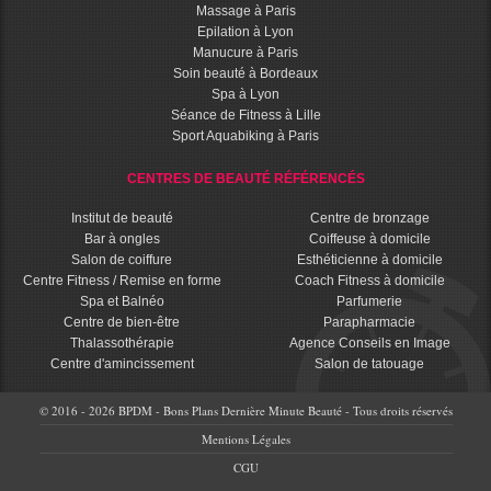
Massage à Paris
Epilation à Lyon
Manucure à Paris
Soin beauté à Bordeaux
Spa à Lyon
Séance de Fitness à Lille
Sport Aquabiking à Paris
CENTRES DE BEAUTÉ RÉFÉRENCÉS
Institut de beauté
Centre de bronzage
Bar à ongles
Coiffeuse à domicile
Salon de coiffure
Esthéticienne à domicile
Centre Fitness / Remise en forme
Coach Fitness à domicile
Spa et Balnéo
Parfumerie
Centre de bien-être
Parapharmacie
Thalassothérapie
Agence Conseils en Image
Centre d'amincissement
Salon de tatouage
© 2016 - 2026 BPDM - Bons Plans Dernière Minute Beauté - Tous droits réservés
Mentions Légales
CGU