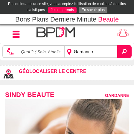
En continuant sur ce site, vous acceptez l'utilisation de cookies à des fins
statistiques.
Je comprends
En savoir plus
Bons Plans Dernière Minute
Beauté
GÉOLOCALISER LE CENTRE
SINDY BEAUTE
GARDANNE