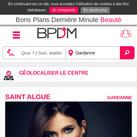
En continuant sur ce site, vous acceptez l'utilisation de cookies à des fins
statistiques.
Je comprends
En savoir plus
Bons Plans Dernière Minute
Beauté
GÉOLOCALISER LE CENTRE
SAINT ALGUE
GARDANNE