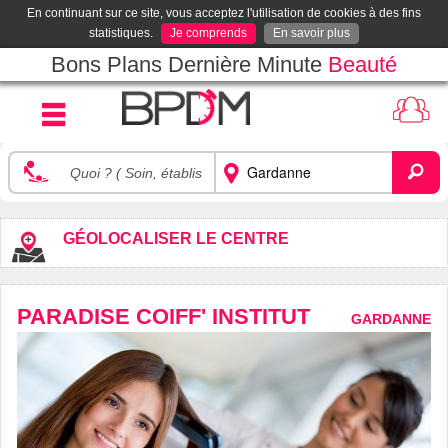
En continuant sur ce site, vous acceptez l'utilisation de cookies à des fins
statistiques.
Je comprends
En savoir plus
Bons Plans Dernière Minute
Beauté
GÉOLOCALISER LE CENTRE
PARADISE COIFF' INSTITUT
GARDANNE