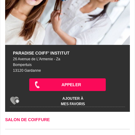
PARADISE COIFF' INSTITUT
26 Avenue de L'Armenie - Za
Bompertuis
13120 Gardanne
APPELER
AJOUTER À
MES FAVORIS
SALON DE COIFFURE