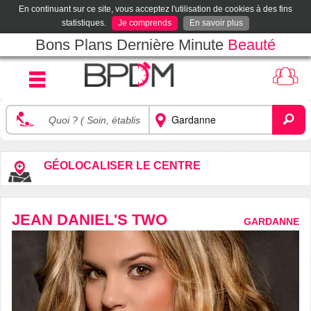
En continuant sur ce site, vous acceptez l'utilisation de cookies à des fins
statistiques.
Je comprends
En savoir plus
Bons Plans Dernière Minute
Beauté
GÉOLOCALISER LE CENTRE
JEAN DANIEL'S TWO
GARDANNE