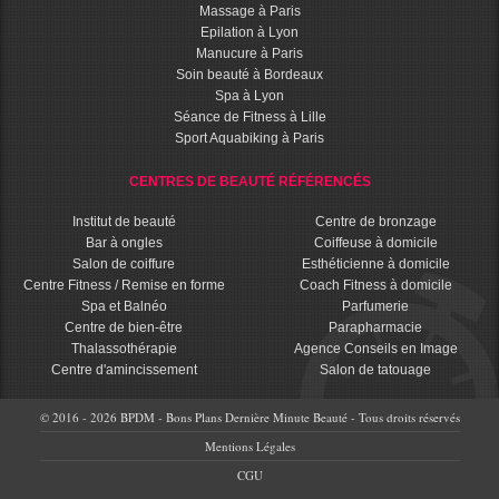
Massage à Paris
Epilation à Lyon
Manucure à Paris
Soin beauté à Bordeaux
Spa à Lyon
Séance de Fitness à Lille
Sport Aquabiking à Paris
CENTRES DE BEAUTÉ RÉFÉRENCÉS
Institut de beauté
Centre de bronzage
Bar à ongles
Coiffeuse à domicile
Salon de coiffure
Esthéticienne à domicile
Centre Fitness / Remise en forme
Coach Fitness à domicile
Spa et Balnéo
Parfumerie
Centre de bien-être
Parapharmacie
Thalassothérapie
Agence Conseils en Image
Centre d'amincissement
Salon de tatouage
© 2016 - 2026 BPDM - Bons Plans Dernière Minute Beauté - Tous droits réservés
Mentions Légales
CGU