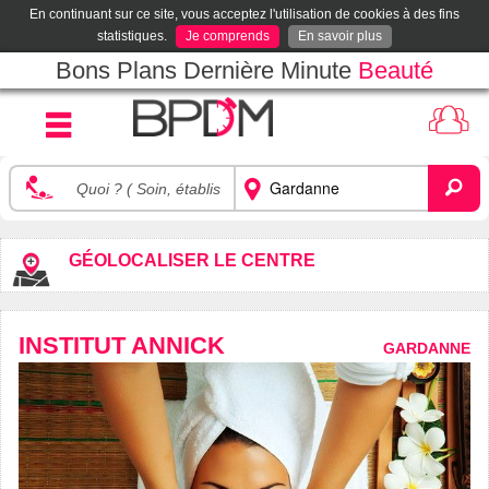
En continuant sur ce site, vous acceptez l'utilisation de cookies à des fins
statistiques.
Je comprends
En savoir plus
Bons Plans Dernière Minute
Beauté
GÉOLOCALISER LE CENTRE
INSTITUT ANNICK
GARDANNE