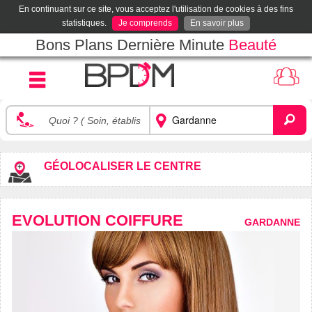
En continuant sur ce site, vous acceptez l'utilisation de cookies à des fins
statistiques.
Je comprends
En savoir plus
Bons Plans Dernière Minute
Beauté
GÉOLOCALISER LE CENTRE
EVOLUTION COIFFURE
GARDANNE