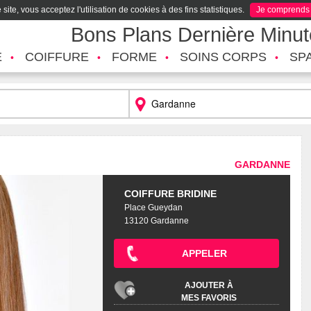
site, vous acceptez l'utilisation de cookies à des fins statistiques.
Je comprends
Bons Plans Dernière Minu
É
COIFFURE
FORME
SOINS CORPS
SP
GARDANNE
COIFFURE BRIDINE
Place Gueydan
13120 Gardanne
APPELER
AJOUTER À
MES FAVORIS