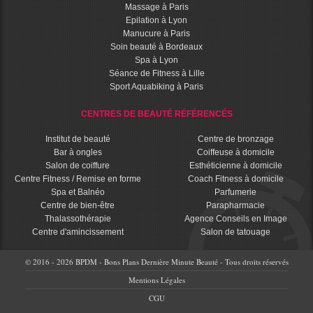
Massage à Paris
Epilation à Lyon
Manucure à Paris
Soin beauté à Bordeaux
Spa à Lyon
Séance de Fitness à Lille
Sport Aquabiking à Paris
CENTRES DE BEAUTÉ RÉFÉRENCÉS
Institut de beauté
Centre de bronzage
Bar à ongles
Coiffeuse à domicile
Salon de coiffure
Esthéticienne à domicile
Centre Fitness / Remise en forme
Coach Fitness à domicile
Spa et Balnéo
Parfumerie
Centre de bien-être
Parapharmacie
Thalassothérapie
Agence Conseils en Image
Centre d'amincissement
Salon de tatouage
© 2016 - 2026 BPDM - Bons Plans Dernière Minute Beauté - Tous droits réservés
Mentions Légales
CGU