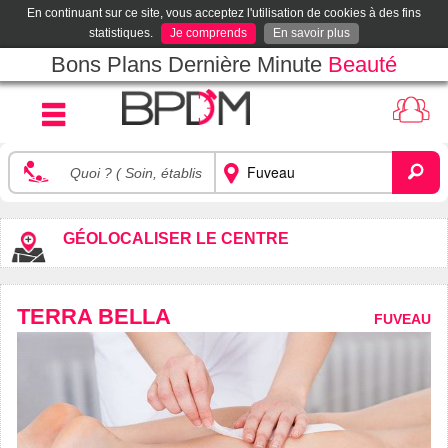
En continuant sur ce site, vous acceptez l'utilisation de cookies à des fins
statistiques.
Je comprends
En savoir plus
Bons Plans Dernière Minute
Beauté
GÉOLOCALISER LE CENTRE
TERRA BELLA
FUVEAU