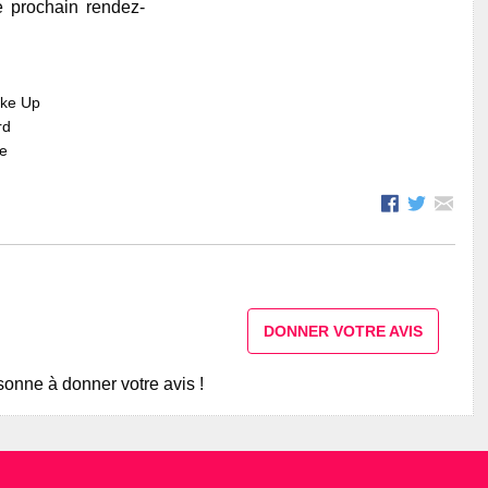
e prochain rendez-
ake Up
rd
re
DONNER VOTRE AVIS
onne à donner votre avis !