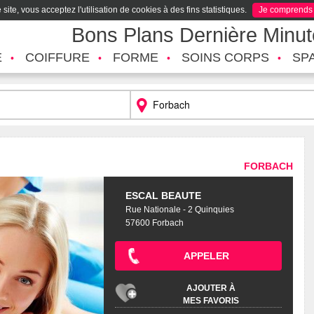
site, vous acceptez l'utilisation de cookies à des fins statistiques.
Je comprends
Bons Plans Dernière Minu
É
COIFFURE
FORME
SOINS CORPS
SP
FORBACH
ESCAL BEAUTE
Rue Nationale - 2 Quinquies
57600 Forbach
APPELER
AJOUTER À
MES FAVORIS