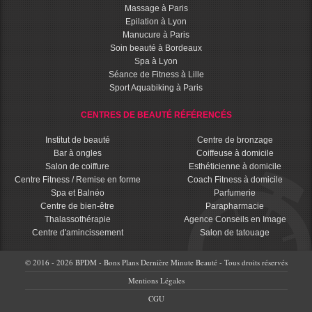
Massage à Paris
Epilation à Lyon
Manucure à Paris
Soin beauté à Bordeaux
Spa à Lyon
Séance de Fitness à Lille
Sport Aquabiking à Paris
CENTRES DE BEAUTÉ RÉFÉRENCÉS
Institut de beauté
Centre de bronzage
Bar à ongles
Coiffeuse à domicile
Salon de coiffure
Esthéticienne à domicile
Centre Fitness / Remise en forme
Coach Fitness à domicile
Spa et Balnéo
Parfumerie
Centre de bien-être
Parapharmacie
Thalassothérapie
Agence Conseils en Image
Centre d'amincissement
Salon de tatouage
© 2016 - 2026 BPDM - Bons Plans Dernière Minute Beauté - Tous droits réservés
Mentions Légales
CGU