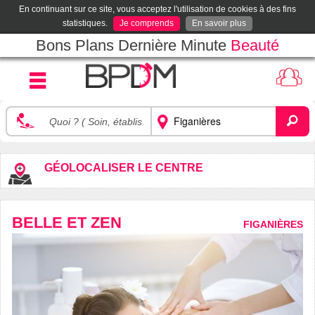
En continuant sur ce site, vous acceptez l'utilisation de cookies à des fins
statistiques.
Je comprends
En savoir plus
Bons Plans Dernière Minute
Beauté
GÉOLOCALISER LE CENTRE
BELLE ET ZEN
FIGANIÈRES