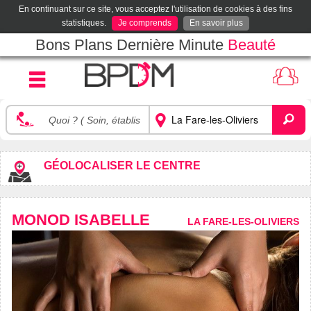
En continuant sur ce site, vous acceptez l'utilisation de cookies à des fins
statistiques.
Je comprends
En savoir plus
Bons Plans Dernière Minute
Beauté
GÉOLOCALISER LE CENTRE
MONOD ISABELLE
LA FARE-LES-OLIVIERS