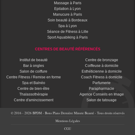
Massage à Paris
Epilation à Lyon
Manucure à Paris
Soin beauté à Bordeaux
Spa à Lyon
Séance de Fitness à Lille
Sport Aquabiking à Paris
CENTRES DE BEAUTÉ RÉFÉRENCÉS
Institut de beauté
Centre de bronzage
Bar à ongles
Coiffeuse à domicile
Salon de coiffure
Esthéticienne à domicile
Centre Fitness / Remise en forme
Coach Fitness à domicile
Spa et Balnéo
Parfumerie
Centre de bien-être
Parapharmacie
Thalassothérapie
Agence Conseils en Image
Centre d'amincissement
Salon de tatouage
© 2016 - 2026 BPDM - Bons Plans Dernière Minute Beauté - Tous droits réservés
Mentions Légales
CGU