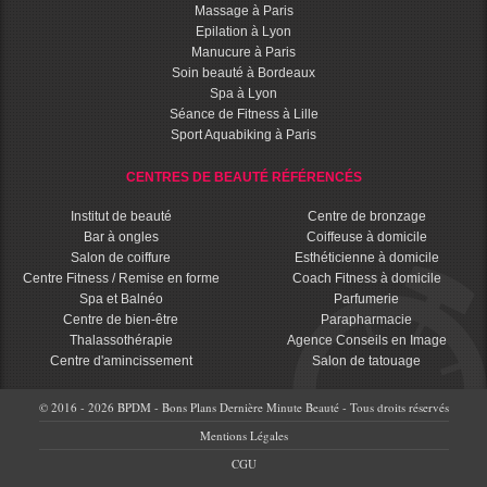
Massage à Paris
Epilation à Lyon
Manucure à Paris
Soin beauté à Bordeaux
Spa à Lyon
Séance de Fitness à Lille
Sport Aquabiking à Paris
CENTRES DE BEAUTÉ RÉFÉRENCÉS
Institut de beauté
Centre de bronzage
Bar à ongles
Coiffeuse à domicile
Salon de coiffure
Esthéticienne à domicile
Centre Fitness / Remise en forme
Coach Fitness à domicile
Spa et Balnéo
Parfumerie
Centre de bien-être
Parapharmacie
Thalassothérapie
Agence Conseils en Image
Centre d'amincissement
Salon de tatouage
© 2016 - 2026 BPDM - Bons Plans Dernière Minute Beauté - Tous droits réservés
Mentions Légales
CGU