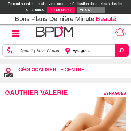
En continuant sur ce site, vous acceptez l'utilisation de cookies à des fins
statistiques.
Je comprends
En savoir plus
Bons Plans Dernière Minute
Beauté
GÉOLOCALISER LE CENTRE
GAUTHIER VALERIE
EYRAGUES